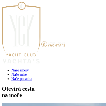
Naše směry
Naše mise
Naše posádka
Otevírá cestu
na moře