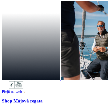
Přejít na web
Shop Májová regata