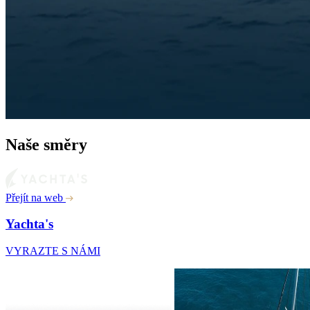
Naše směry
Přejít na web
Yachta's
VYRAZTE S NÁMI