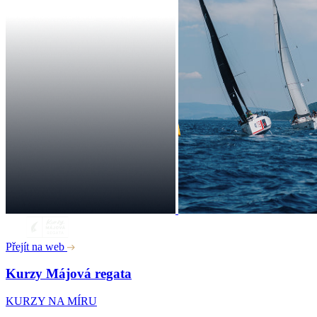
Přejít na web
Kurzy Májová regata
KURZY NA MÍRU